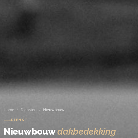
Home
Diensten
Nieuwbouw
DIENST
Nieuwbouw
dakbedekking